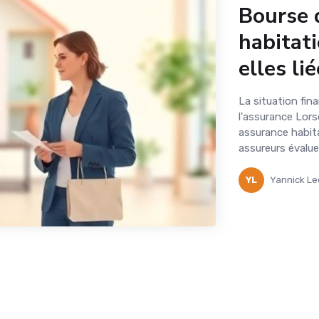
Bourse 
habitat
elles lié
La situation fina
l'assurance Lor
assurance habita
assureurs évaluen
YL
Yannick Le