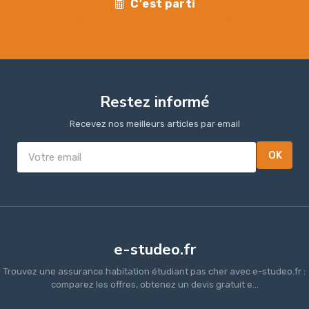
C'est parti
Restez informé
Recevez nos meilleurs articles par email
OK
e-studeo.fr
Trouvez une assurance habitation étudiant pas cher avec e-studeo.fr :
comparez les offres, obtenez un devis gratuit e...