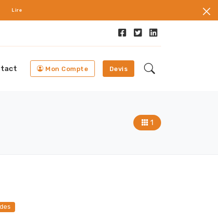
Lire
tact
Mon Compte
Devis
1
udes