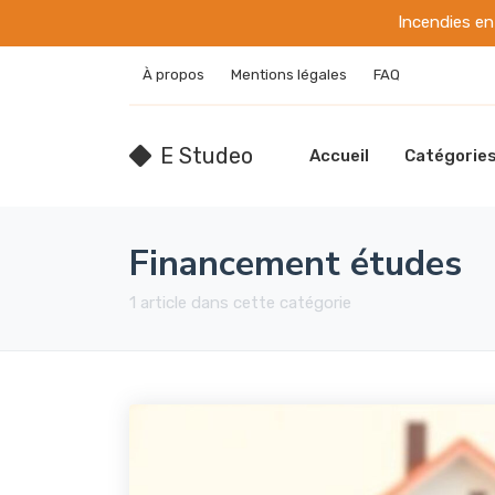
Incendies en 
À propos
Mentions légales
FAQ
E Studeo
Accueil
Catégorie
Financement études
1 article dans cette catégorie