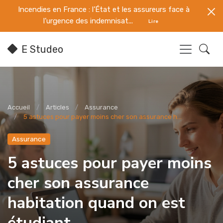
Incendies en France : l’État et les assureurs face à
l’urgence des indemnisat...
Lire
E Studeo
Accueil
Articles
Assurance
5 astuces pour payer moins cher son assurance h...
Assurance
5 astuces pour payer moins
cher son assurance
habitation quand on est
étudiant